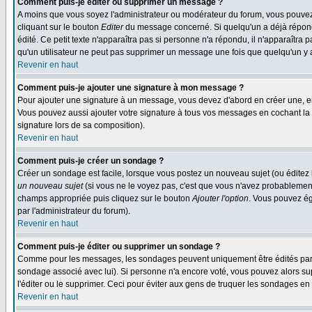
Comment puis-je éditer ou supprimer un message ?
A moins que vous soyez l'administrateur ou modérateur du forum, vous pouvez
cliquant sur le bouton
Editer
du message concerné. Si quelqu'un a déjà répondu
édité. Ce petit texte n'apparaîtra pas si personne n'a répondu, il n'apparaîtra
qu'un utilisateur ne peut pas supprimer un message une fois que quelqu'un y
Revenir en haut
Comment puis-je ajouter une signature à mon message ?
Pour ajouter une signature à un message, vous devez d'abord en créer une, en
Vous pouvez aussi ajouter votre signature à tous vos messages en cochant la 
signature lors de sa composition).
Revenir en haut
Comment puis-je créer un sondage ?
Créer un sondage est facile, lorsque vous postez un nouveau sujet (ou éditez 
un nouveau sujet
(si vous ne le voyez pas, c'est que vous n'avez probablement
champs appropriée puis cliquez sur le bouton
Ajouter l'option
. Vous pouvez éga
par l'administrateur du forum).
Revenir en haut
Comment puis-je éditer ou supprimer un sondage ?
Comme pour les messages, les sondages peuvent uniquement être édités par le p
sondage associé avec lui). Si personne n'a encore voté, vous pouvez alors sup
l'éditer ou le supprimer. Ceci pour éviter aux gens de truquer les sondages en
Revenir en haut