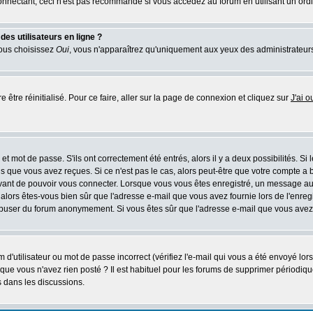
nectant, ceci n'est pas recommandé si vous accédez au forum en utilisant un ordinat
es utilisateurs en ligne ?
vous choisissez
Oui
, vous n'apparaîtrez qu'uniquement aux yeux des administrateur
 être réinitialisé. Pour ce faire, aller sur la page de connexion et cliquez sur
J'ai 
t mot de passe. S'ils ont correctement été entrés, alors il y a deux possibilités. Si
s que vous avez reçues. Si ce n'est pas le cas, alors peut-être que votre compte a 
avant de pouvoir vous connecter. Lorsque vous vous êtes enregistré, un message aur
u, alors êtes-vous bien sûr que l'adresse e-mail que vous avez fournie lors de l'enreg
s abuser du forum anonymement. Si vous êtes sûr que l'adresse e-mail que vous avez f
d'utilisateur ou mot de passe incorrect (vérifiez l'e-mail qui vous a été envoyé lo
que vous n'avez rien posté ? Il est habituel pour les forums de supprimer périodique
 dans les discussions.