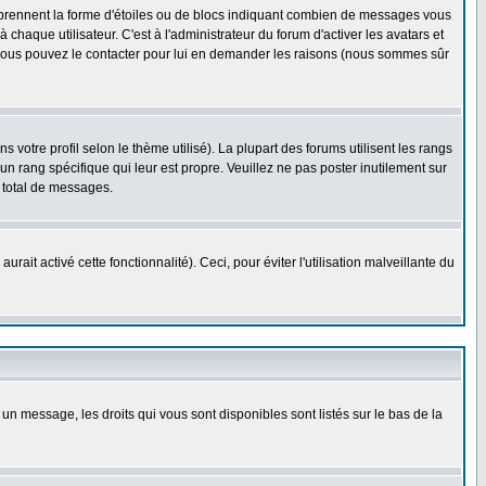
s prennent la forme d'étoiles ou de blocs indiquant combien de messages vous
haque utilisateur. C'est à l'administrateur du forum d'activer les avatars et
i, vous pouvez le contacter pour lui en demander les raisons (nous sommes sûr
 votre profil selon le thème utilisé). La plupart des forums utilisent les rangs
n rang spécifique qui leur est propre. Veuillez ne pas poster inutilement sur
 total de messages.
ait activé cette fonctionnalité). Ceci, pour éviter l'utilisation malveillante du
 un message, les droits qui vous sont disponibles sont listés sur le bas de la