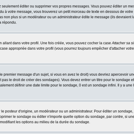
 seulement éditer ou supprimer vos propres messages. Vous pouvez éditer un messa
 à votre message, vous trouverez un petit morceau de texte en dessous de votre me
 pas non plus si un modérateur ou un administrateur édite le message (ils devraient l
 a répondu.
 allant dans votre profil. Une fois créée, vous pouvez cocher la case
Attacher sa s
case appropriée dans votre profil (vous pourrez toujours empêcher d'attacher votre
le premier message d'un sujet, si vous en avez le droit) vous devriez apercevoir un
 pas le droit de créer des sondages). Vous devez entrer un titre pour le sondage e
lement définir une date limite pour le sondage, 0 est un sondage infini. Il y a une l
osteur d'origine, un modérateur ou un administrateur. Pour éditer un sondage, cli
primer le sondage ou éditer n'importe quelle option du sondage, par contre, si un
 modifiant les options au milieu de la durée du sondage.