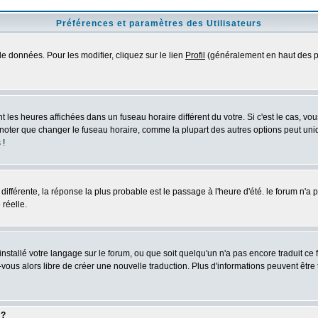
Préférences et paramètres des Utilisateurs
e données. Pour les modifier, cliquez sur le lien
Profil
(généralement en haut des pa
 les heures affichées dans un fuseau horaire différent du votre. Si c'est le cas, vo
 noter que changer le fuseau horaire, comme la plupart des autres options peut uniq
 !
 différente, la réponse la plus probable est le passage à l'heure d'été. le forum n'a
 réelle.
 installé votre langage sur le forum, ou que soit quelqu'un n'a pas encore traduit c
z-vous alors libre de créer une nouvelle traduction. Plus d'informations peuvent être
 ?