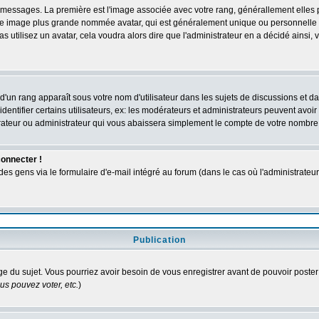
des messages. La première est l'image associée avec votre rang, générallement elle
 une image plus grande nommée avatar, qui est généralement unique ou personnelle à c
as utilisez un avatar, cela voudra alors dire que l'administrateur en a décidé ains
d'un rang apparaît sous votre nom d'utilisateur dans les sujets de discussions et dans
tifier certains utilisateurs, ex: les modérateurs et administrateurs peuvent avoir u
rateur ou administrateur qui vous abaissera simplement le compte de votre nombre
connecter !
 gens via le formulaire d'e-mail intégré au forum (dans le cas où l'administrateur aur
Publication
age du sujet. Vous pourriez avoir besoin de vous enregistrer avant de pouvoir poster
s pouvez voter, etc.
)