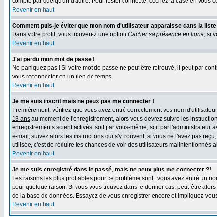
compte par quelqu'un d'autre. Pour rester connecté, cochez la case en vous con
Revenir en haut
Comment puis-je éviter que mon nom d'utilisateur apparaisse dans la liste d
Dans votre profil, vous trouverez une option
Cacher sa présence en ligne
, si 
Revenir en haut
J'ai perdu mon mot de passe !
Ne paniquez pas ! Si votre mot de passe ne peut être retrouvé, il peut par contre
vous reconnecter en un rien de temps.
Revenir en haut
Je me suis inscrit mais ne peux pas me connecter !
Premièrement, vérifiez que vous avez entré correctement vos nom d'utilisateur e
13 ans
au moment de l'enregistrement, alors vous devrez suivre les instruction
enregistrements soient activés, soit par vous-même, soit par l'administrateur 
e-mail, suivez alors les instructions qui s'y trouvent, si vous ne l'avez pas reç
utilisée, c'est de réduire les chances de voir des utilisateurs malintentionné
Revenir en haut
Je me suis enregistré dans le passé, mais ne peux plus me connecter ?!
Les raisons les plus probables pour ce problème sont : vous avez entré un nom 
pour quelque raison. Si vous vous trouvez dans le dernier cas, peut-être alors 
de la base de données. Essayez de vous enregistrer encore et impliquez-vous
Revenir en haut