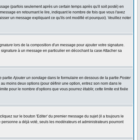
ge (parfois seulement après un certain temps après qu'il soit posté) en
ssage en retournant le lire, indiquant le nombre de fois que vous l'avez
aisser un message expliquant ce qu'ils ont modifié et pourquoi). Veuillez noter
ignature
lors de la composition d'un message pour ajouter votre signature.
 signature à un message en particulier en décochant la case Attacher sa
e partie
Ajouter un sondage
dans le formulaire en dessous de la partie
Poster
t au moins deux options (pour définir une option, entrez son nom dans le
imite pour le nombre d'options que vous pourrez établir, cette limite est fixée
quez sur le bouton 'Editer' du premier message du sujet (il a toujours le
e personne a déjà voté, seuls les modérateurs et administrateurs pourront