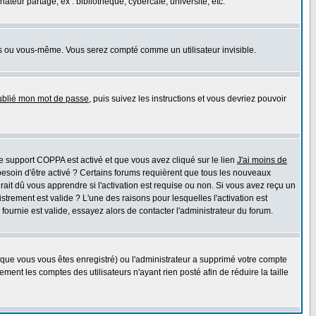
eur partagé, ex : bibliothèque, cybercafé, université, etc.
s ou vous-même. Vous serez compté comme un utilisateur invisible.
oublié mon mot de passe
, puis suivez les instructions et vous devriez pouvoir
 le support COPPA est activé et que vous avez cliqué sur le lien
J'ai moins de
besoin d'être activé ? Certains forums requièrent que tous les nouveaux
ait dû vous apprendre si l'activation est requise ou non. Si vous avez reçu un
istrement est valide ? L'une des raisons pour lesquelles l'activation est
ournie est valide, essayez alors de contacter l'administrateur du forum.
rsque vous vous êtes enregistré) ou l'administrateur a supprimé votre compte
ment les comptes des utilisateurs n'ayant rien posté afin de réduire la taille