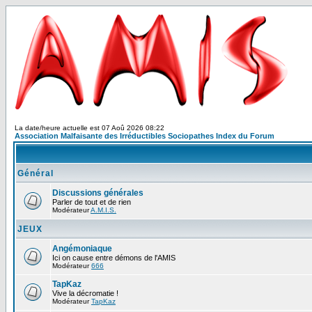
La date/heure actuelle est 07 Aoû 2026 08:22
Association Malfaisante des Irréductibles Sociopathes Index du Forum
Général
Discussions générales
Parler de tout et de rien
Modérateur
A.M.I.S.
JEUX
Angémoniaque
Ici on cause entre démons de l'AMIS
Modérateur
666
TapKaz
Vive la décromatie !
Modérateur
TapKaz