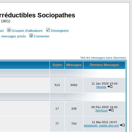
Irréductibles Sociopathes
i 1901)
urt
Groupes d'utilisateurs
S'enregistrer
es messages privés
Connexion
Voir les messages sans réponses
Sujets
Messages
Derniers Messages
11 Jan 2026 15:04
513
5082
Herode
08 Fév 2005 19:40
17
338
Tell-Anori
11 Mai 2011 18:07
77
704
belzebuth, maitre des enf