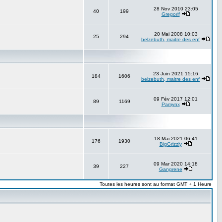
28 Nov 2010 23:05
40
199
Gregorif
20 Mai 2008 10:03
25
294
belzebuth, maitre des enf
23 Juin 2021 15:16
184
1606
belzebuth, maitre des enf
09 Fév 2017 12:01
89
1169
Pamynx
18 Mai 2021 06:41
176
1930
BigGrizzly
09 Mar 2020 14:18
39
227
Gangrene
Toutes les heures sont au format GMT + 1 Heure