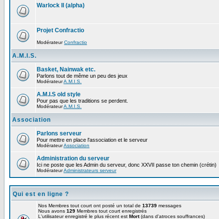
Warlock II (alpha)
Projet Confractio
Modérateur
Confractio
A.M.I.S.
Basket, Nainwak etc.
Parlons tout de même un peu des jeux
Modérateur
A.M.I.S.
A.M.I.S old style
Pour pas que les traditions se perdent.
Modérateur
A.M.I.S.
Association
Parlons serveur
Pour mettre en place l'association et le serveur
Modérateur
Association
Administration du serveur
Ici ne poste que les Admin du serveur, donc XXVII passe ton chemin (crétin)
Modérateur
Administrateurs serveur
Qui est en ligne ?
Nos Membres tout court ont posté un total de
13739
messages
Nous avons
129
Membres tout court enregistrés
L'utilisateur enregistré le plus récent est
Mort
(dans d'atroces souffrances)