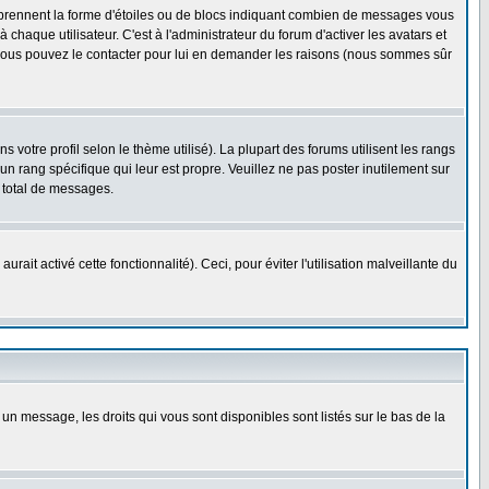
s prennent la forme d'étoiles ou de blocs indiquant combien de messages vous
haque utilisateur. C'est à l'administrateur du forum d'activer les avatars et
i, vous pouvez le contacter pour lui en demander les raisons (nous sommes sûr
 votre profil selon le thème utilisé). La plupart des forums utilisent les rangs
n rang spécifique qui leur est propre. Veuillez ne pas poster inutilement sur
 total de messages.
ait activé cette fonctionnalité). Ceci, pour éviter l'utilisation malveillante du
 un message, les droits qui vous sont disponibles sont listés sur le bas de la