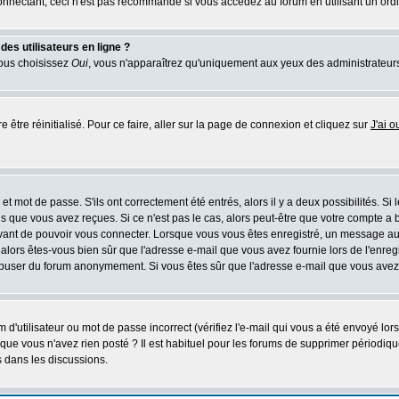
nectant, ceci n'est pas recommandé si vous accédez au forum en utilisant un ordinat
es utilisateurs en ligne ?
vous choisissez
Oui
, vous n'apparaîtrez qu'uniquement aux yeux des administrateur
 être réinitialisé. Pour ce faire, aller sur la page de connexion et cliquez sur
J'ai 
t mot de passe. S'ils ont correctement été entrés, alors il y a deux possibilités. Si
s que vous avez reçues. Si ce n'est pas le cas, alors peut-être que votre compte a 
avant de pouvoir vous connecter. Lorsque vous vous êtes enregistré, un message aur
u, alors êtes-vous bien sûr que l'adresse e-mail que vous avez fournie lors de l'enreg
s abuser du forum anonymement. Si vous êtes sûr que l'adresse e-mail que vous avez f
d'utilisateur ou mot de passe incorrect (vérifiez l'e-mail qui vous a été envoyé lo
que vous n'avez rien posté ? Il est habituel pour les forums de supprimer périodique
 dans les discussions.