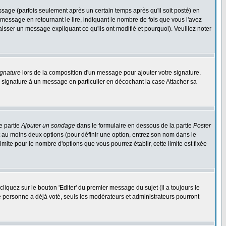
ge (parfois seulement après un certain temps après qu'il soit posté) en
ssage en retournant le lire, indiquant le nombre de fois que vous l'avez
aisser un message expliquant ce qu'ils ont modifié et pourquoi). Veuillez noter
ignature
lors de la composition d'un message pour ajouter votre signature.
 signature à un message en particulier en décochant la case Attacher sa
e partie
Ajouter un sondage
dans le formulaire en dessous de la partie
Poster
t au moins deux options (pour définir une option, entrez son nom dans le
imite pour le nombre d'options que vous pourrez établir, cette limite est fixée
quez sur le bouton 'Editer' du premier message du sujet (il a toujours le
e personne a déjà voté, seuls les modérateurs et administrateurs pourront