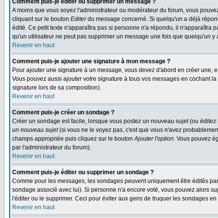
Comment puis-je éditer ou supprimer un message ?
A moins que vous soyez l'administrateur ou modérateur du forum, vous pouvez
cliquant sur le bouton
Editer
du message concerné. Si quelqu'un a déjà répondu
édité. Ce petit texte n'apparaîtra pas si personne n'a répondu, il n'apparaîtra
qu'un utilisateur ne peut pas supprimer un message une fois que quelqu'un y
Revenir en haut
Comment puis-je ajouter une signature à mon message ?
Pour ajouter une signature à un message, vous devez d'abord en créer une, en
Vous pouvez aussi ajouter votre signature à tous vos messages en cochant la 
signature lors de sa composition).
Revenir en haut
Comment puis-je créer un sondage ?
Créer un sondage est facile, lorsque vous postez un nouveau sujet (ou éditez 
un nouveau sujet
(si vous ne le voyez pas, c'est que vous n'avez probablement
champs appropriée puis cliquez sur le bouton
Ajouter l'option
. Vous pouvez éga
par l'administrateur du forum).
Revenir en haut
Comment puis-je éditer ou supprimer un sondage ?
Comme pour les messages, les sondages peuvent uniquement être édités par le p
sondage associé avec lui). Si personne n'a encore voté, vous pouvez alors sup
l'éditer ou le supprimer. Ceci pour éviter aux gens de truquer les sondages en
Revenir en haut