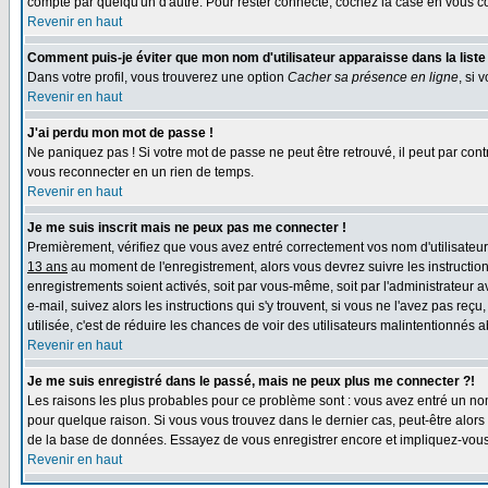
compte par quelqu'un d'autre. Pour rester connecté, cochez la case en vous con
Revenir en haut
Comment puis-je éviter que mon nom d'utilisateur apparaisse dans la liste d
Dans votre profil, vous trouverez une option
Cacher sa présence en ligne
, si 
Revenir en haut
J'ai perdu mon mot de passe !
Ne paniquez pas ! Si votre mot de passe ne peut être retrouvé, il peut par contre
vous reconnecter en un rien de temps.
Revenir en haut
Je me suis inscrit mais ne peux pas me connecter !
Premièrement, vérifiez que vous avez entré correctement vos nom d'utilisateur e
13 ans
au moment de l'enregistrement, alors vous devrez suivre les instruction
enregistrements soient activés, soit par vous-même, soit par l'administrateur 
e-mail, suivez alors les instructions qui s'y trouvent, si vous ne l'avez pas reç
utilisée, c'est de réduire les chances de voir des utilisateurs malintentionné
Revenir en haut
Je me suis enregistré dans le passé, mais ne peux plus me connecter ?!
Les raisons les plus probables pour ce problème sont : vous avez entré un nom 
pour quelque raison. Si vous vous trouvez dans le dernier cas, peut-être alors 
de la base de données. Essayez de vous enregistrer encore et impliquez-vous
Revenir en haut