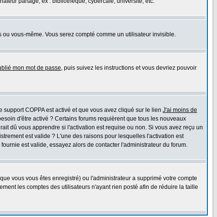
eur partagé, ex : bibliothèque, cybercafé, université, etc.
s ou vous-même. Vous serez compté comme un utilisateur invisible.
oublié mon mot de passe
, puis suivez les instructions et vous devriez pouvoir
 le support COPPA est activé et que vous avez cliqué sur le lien
J'ai moins de
besoin d'être activé ? Certains forums requièrent que tous les nouveaux
ait dû vous apprendre si l'activation est requise ou non. Si vous avez reçu un
istrement est valide ? L'une des raisons pour lesquelles l'activation est
ournie est valide, essayez alors de contacter l'administrateur du forum.
rsque vous vous êtes enregistré) ou l'administrateur a supprimé votre compte
ment les comptes des utilisateurs n'ayant rien posté afin de réduire la taille