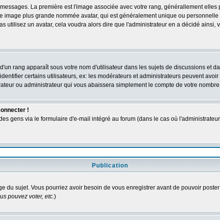
des messages. La première est l'image associée avec votre rang, générallement elle
 une image plus grande nommée avatar, qui est généralement unique ou personnelle à c
as utilisez un avatar, cela voudra alors dire que l'administrateur en a décidé ains
d'un rang apparaît sous votre nom d'utilisateur dans les sujets de discussions et dans
tifier certains utilisateurs, ex: les modérateurs et administrateurs peuvent avoir u
rateur ou administrateur qui vous abaissera simplement le compte de votre nombre
connecter !
 gens via le formulaire d'e-mail intégré au forum (dans le cas où l'administrateur aur
Publication
age du sujet. Vous pourriez avoir besoin de vous enregistrer avant de pouvoir poster
s pouvez voter, etc.
)