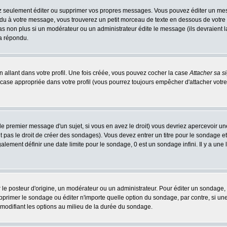
 seulement éditer ou supprimer vos propres messages. Vous pouvez éditer un messa
 à votre message, vous trouverez un petit morceau de texte en dessous de votre me
 pas non plus si un modérateur ou un administrateur édite le message (ils devraient l
 a répondu.
 allant dans votre profil. Une fois créée, vous pouvez cocher la case
Attacher sa s
case appropriée dans votre profil (vous pourrez toujours empêcher d'attacher votre
le premier message d'un sujet, si vous en avez le droit) vous devriez apercevoir un
 pas le droit de créer des sondages). Vous devez entrer un titre pour le sondage e
lement définir une date limite pour le sondage, 0 est un sondage infini. Il y a une l
osteur d'origine, un modérateur ou un administrateur. Pour éditer un sondage, cli
primer le sondage ou éditer n'importe quelle option du sondage, par contre, si un
 modifiant les options au milieu de la durée du sondage.