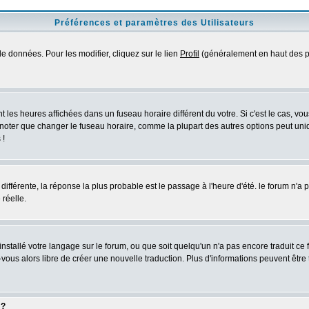
Préférences et paramètres des Utilisateurs
e données. Pour les modifier, cliquez sur le lien
Profil
(généralement en haut des pa
 les heures affichées dans un fuseau horaire différent du votre. Si c'est le cas, vo
 noter que changer le fuseau horaire, comme la plupart des autres options peut uniq
 !
 différente, la réponse la plus probable est le passage à l'heure d'été. le forum n'a
 réelle.
 installé votre langage sur le forum, ou que soit quelqu'un n'a pas encore traduit c
z-vous alors libre de créer une nouvelle traduction. Plus d'informations peuvent être
 ?