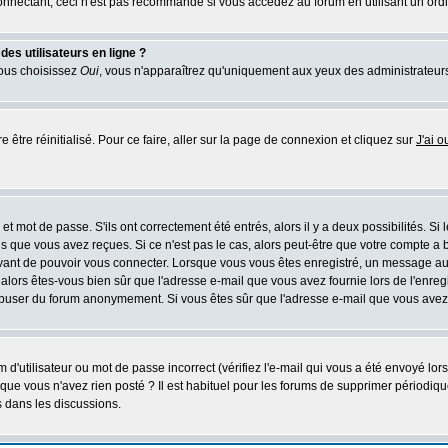
nectant, ceci n'est pas recommandé si vous accédez au forum en utilisant un ordinat
es utilisateurs en ligne ?
vous choisissez
Oui
, vous n'apparaîtrez qu'uniquement aux yeux des administrateur
 être réinitialisé. Pour ce faire, aller sur la page de connexion et cliquez sur
J'ai 
t mot de passe. S'ils ont correctement été entrés, alors il y a deux possibilités. Si
s que vous avez reçues. Si ce n'est pas le cas, alors peut-être que votre compte a 
avant de pouvoir vous connecter. Lorsque vous vous êtes enregistré, un message aur
u, alors êtes-vous bien sûr que l'adresse e-mail que vous avez fournie lors de l'enreg
s abuser du forum anonymement. Si vous êtes sûr que l'adresse e-mail que vous avez f
d'utilisateur ou mot de passe incorrect (vérifiez l'e-mail qui vous a été envoyé lo
que vous n'avez rien posté ? Il est habituel pour les forums de supprimer périodique
 dans les discussions.