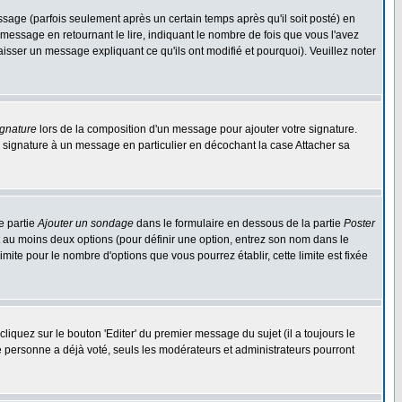
ge (parfois seulement après un certain temps après qu'il soit posté) en
ssage en retournant le lire, indiquant le nombre de fois que vous l'avez
aisser un message expliquant ce qu'ils ont modifié et pourquoi). Veuillez noter
ignature
lors de la composition d'un message pour ajouter votre signature.
 signature à un message en particulier en décochant la case Attacher sa
e partie
Ajouter un sondage
dans le formulaire en dessous de la partie
Poster
t au moins deux options (pour définir une option, entrez son nom dans le
imite pour le nombre d'options que vous pourrez établir, cette limite est fixée
quez sur le bouton 'Editer' du premier message du sujet (il a toujours le
e personne a déjà voté, seuls les modérateurs et administrateurs pourront