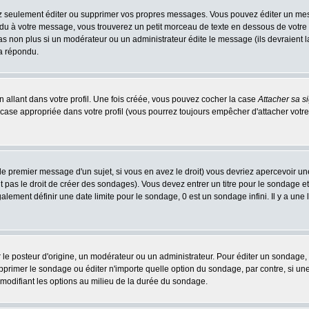
 seulement éditer ou supprimer vos propres messages. Vous pouvez éditer un messa
 à votre message, vous trouverez un petit morceau de texte en dessous de votre me
 pas non plus si un modérateur ou un administrateur édite le message (ils devraient l
 a répondu.
 allant dans votre profil. Une fois créée, vous pouvez cocher la case
Attacher sa s
case appropriée dans votre profil (vous pourrez toujours empêcher d'attacher votre
le premier message d'un sujet, si vous en avez le droit) vous devriez apercevoir un
 pas le droit de créer des sondages). Vous devez entrer un titre pour le sondage e
lement définir une date limite pour le sondage, 0 est un sondage infini. Il y a une l
osteur d'origine, un modérateur ou un administrateur. Pour éditer un sondage, cli
primer le sondage ou éditer n'importe quelle option du sondage, par contre, si un
 modifiant les options au milieu de la durée du sondage.