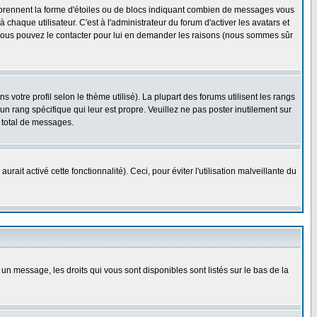
s prennent la forme d'étoiles ou de blocs indiquant combien de messages vous
haque utilisateur. C'est à l'administrateur du forum d'activer les avatars et
i, vous pouvez le contacter pour lui en demander les raisons (nous sommes sûr
 votre profil selon le thème utilisé). La plupart des forums utilisent les rangs
n rang spécifique qui leur est propre. Veuillez ne pas poster inutilement sur
 total de messages.
ait activé cette fonctionnalité). Ceci, pour éviter l'utilisation malveillante du
 un message, les droits qui vous sont disponibles sont listés sur le bas de la