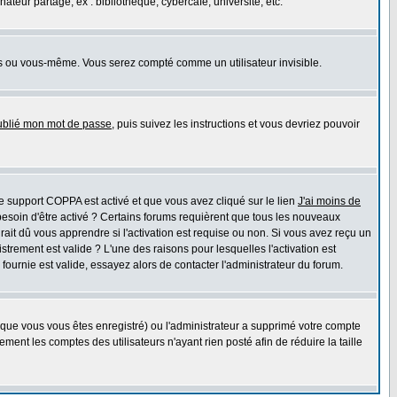
eur partagé, ex : bibliothèque, cybercafé, université, etc.
s ou vous-même. Vous serez compté comme un utilisateur invisible.
oublié mon mot de passe
, puis suivez les instructions et vous devriez pouvoir
 le support COPPA est activé et que vous avez cliqué sur le lien
J'ai moins de
besoin d'être activé ? Certains forums requièrent que tous les nouveaux
ait dû vous apprendre si l'activation est requise ou non. Si vous avez reçu un
istrement est valide ? L'une des raisons pour lesquelles l'activation est
ournie est valide, essayez alors de contacter l'administrateur du forum.
rsque vous vous êtes enregistré) ou l'administrateur a supprimé votre compte
ment les comptes des utilisateurs n'ayant rien posté afin de réduire la taille