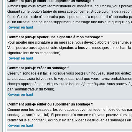
Comment puis-je éditer ou supprimer un message ?
A moins que vous soyez l'administrateur ou modérateur du forum, vous pouvez
cliquant sur le bouton
Editer
du message concerné. Si quelqu'un a déjà répondu
édité. Ce petit texte n'apparaîtra pas si personne n'a répondu, il n'apparaîtra
qu'un utilisateur ne peut pas supprimer un message une fois que quelqu'un y
Revenir en haut
Comment puis-je ajouter une signature à mon message ?
Pour ajouter une signature à un message, vous devez d'abord en créer une, en
Vous pouvez aussi ajouter votre signature à tous vos messages en cochant la 
signature lors de sa composition).
Revenir en haut
Comment puis-je créer un sondage ?
Créer un sondage est facile, lorsque vous postez un nouveau sujet (ou éditez 
un nouveau sujet
(si vous ne le voyez pas, c'est que vous n'avez probablement
champs appropriée puis cliquez sur le bouton
Ajouter l'option
. Vous pouvez éga
par l'administrateur du forum).
Revenir en haut
Comment puis-je éditer ou supprimer un sondage ?
Comme pour les messages, les sondages peuvent uniquement être édités par le p
sondage associé avec lui). Si personne n'a encore voté, vous pouvez alors sup
l'éditer ou le supprimer. Ceci pour éviter aux gens de truquer les sondages en
Revenir en haut