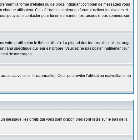
s prennent la forme d'étoiles ou de blocs indiquant combien de messages vous
haque utilisateur. C'est à l'administrateur du forum d'activer les avatars et
i, vous pouvez le contacter pour lui en demander les raisons (nous sommes sûr
 votre profil selon le thème utilisé). La plupart des forums utilisent les rangs
n rang spécifique qui leur est propre. Veuillez ne pas poster inutilement sur
 total de messages.
ait activé cette fonctionnalité). Ceci, pour éviter l'utilisation malveillante du
 un message, les droits qui vous sont disponibles sont listés sur le bas de la