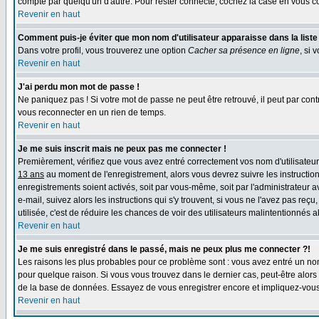
compte par quelqu'un d'autre. Pour rester connecté, cochez la case en vous con
Revenir en haut
Comment puis-je éviter que mon nom d'utilisateur apparaisse dans la liste d
Dans votre profil, vous trouverez une option
Cacher sa présence en ligne
, si 
Revenir en haut
J'ai perdu mon mot de passe !
Ne paniquez pas ! Si votre mot de passe ne peut être retrouvé, il peut par contre
vous reconnecter en un rien de temps.
Revenir en haut
Je me suis inscrit mais ne peux pas me connecter !
Premièrement, vérifiez que vous avez entré correctement vos nom d'utilisateur e
13 ans
au moment de l'enregistrement, alors vous devrez suivre les instruction
enregistrements soient activés, soit par vous-même, soit par l'administrateur 
e-mail, suivez alors les instructions qui s'y trouvent, si vous ne l'avez pas reç
utilisée, c'est de réduire les chances de voir des utilisateurs malintentionné
Revenir en haut
Je me suis enregistré dans le passé, mais ne peux plus me connecter ?!
Les raisons les plus probables pour ce problème sont : vous avez entré un nom 
pour quelque raison. Si vous vous trouvez dans le dernier cas, peut-être alors 
de la base de données. Essayez de vous enregistrer encore et impliquez-vous
Revenir en haut