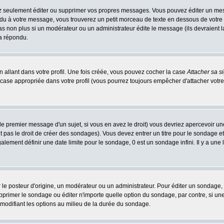
 seulement éditer ou supprimer vos propres messages. Vous pouvez éditer un messa
 à votre message, vous trouverez un petit morceau de texte en dessous de votre me
 pas non plus si un modérateur ou un administrateur édite le message (ils devraient l
 a répondu.
 allant dans votre profil. Une fois créée, vous pouvez cocher la case
Attacher sa s
case appropriée dans votre profil (vous pourrez toujours empêcher d'attacher votre
le premier message d'un sujet, si vous en avez le droit) vous devriez apercevoir un
 pas le droit de créer des sondages). Vous devez entrer un titre pour le sondage e
lement définir une date limite pour le sondage, 0 est un sondage infini. Il y a une l
osteur d'origine, un modérateur ou un administrateur. Pour éditer un sondage, cli
primer le sondage ou éditer n'importe quelle option du sondage, par contre, si un
 modifiant les options au milieu de la durée du sondage.