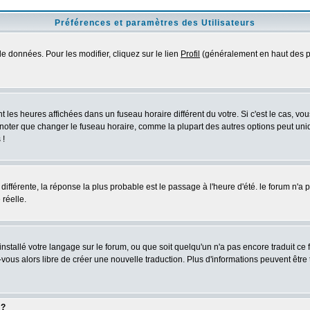
Préférences et paramètres des Utilisateurs
e données. Pour les modifier, cliquez sur le lien
Profil
(généralement en haut des pa
 les heures affichées dans un fuseau horaire différent du votre. Si c'est le cas, vo
 noter que changer le fuseau horaire, comme la plupart des autres options peut uniq
 !
 différente, la réponse la plus probable est le passage à l'heure d'été. le forum n'a
 réelle.
 installé votre langage sur le forum, ou que soit quelqu'un n'a pas encore traduit c
z-vous alors libre de créer une nouvelle traduction. Plus d'informations peuvent être
 ?