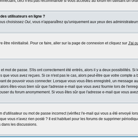
nectant, ceci n'est pas recommandé si vous accédez au forum en utilisant un ordinat
es utilisateurs en ligne ?
vous choisissez
Oui
, vous n'apparaîtrez qu'uniquement aux yeux des administrateur
 être réinitialisé. Pour ce faire, aller sur la page de connexion et cliquez sur
J'ai 
t mot de passe. S'ils ont correctement été entrés, alors il y a deux possibilités. Si
s que vous avez reçues. Si ce n'est pas le cas, alors peut-être que votre compte a 
avant de pouvoir vous connecter. Lorsque vous vous êtes enregistré, un message aur
u, alors êtes-vous bien sûr que l'adresse e-mail que vous avez fournie lors de l'enreg
s abuser du forum anonymement. Si vous êtes sûr que l'adresse e-mail que vous avez f
d'utilisateur ou mot de passe incorrect (vérifiez l'e-mail qui vous a été envoyé lo
que vous n'avez rien posté ? Il est habituel pour les forums de supprimer périodique
 dans les discussions.