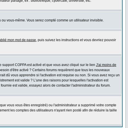
eur partagé, ex : bibliothèque, cybercafé, université, etc.
s ou vous-même. Vous serez compté comme un utilisateur invisible.
oublié mon mot de passe
, puis suivez les instructions et vous devriez pouvoir
 le support COPPA est activé et que vous avez cliqué sur le lien
J'ai moins de
besoin d'être activé ? Certains forums requièrent que tous les nouveaux
ait dû vous apprendre si l'activation est requise ou non. Si vous avez reçu un
istrement est valide ? L'une des raisons pour lesquelles l'activation est
ournie est valide, essayez alors de contacter l'administrateur du forum.
rsque vous vous êtes enregistré) ou l'administrateur a supprimé votre compte
ment les comptes des utilisateurs n'ayant rien posté afin de réduire la taille