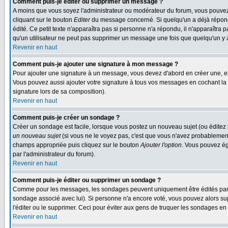
Comment puis-je éditer ou supprimer un message ?
A moins que vous soyez l'administrateur ou modérateur du forum, vous pouvez
cliquant sur le bouton
Editer
du message concerné. Si quelqu'un a déjà répondu
édité. Ce petit texte n'apparaîtra pas si personne n'a répondu, il n'apparaîtra
qu'un utilisateur ne peut pas supprimer un message une fois que quelqu'un y
Revenir en haut
Comment puis-je ajouter une signature à mon message ?
Pour ajouter une signature à un message, vous devez d'abord en créer une, en
Vous pouvez aussi ajouter votre signature à tous vos messages en cochant la 
signature lors de sa composition).
Revenir en haut
Comment puis-je créer un sondage ?
Créer un sondage est facile, lorsque vous postez un nouveau sujet (ou éditez 
un nouveau sujet
(si vous ne le voyez pas, c'est que vous n'avez probablement
champs appropriée puis cliquez sur le bouton
Ajouter l'option
. Vous pouvez éga
par l'administrateur du forum).
Revenir en haut
Comment puis-je éditer ou supprimer un sondage ?
Comme pour les messages, les sondages peuvent uniquement être édités par le p
sondage associé avec lui). Si personne n'a encore voté, vous pouvez alors sup
l'éditer ou le supprimer. Ceci pour éviter aux gens de truquer les sondages en
Revenir en haut