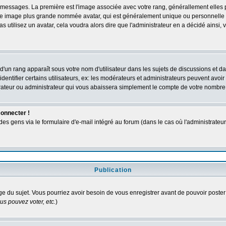
des messages. La première est l'image associée avec votre rang, générallement elle
 une image plus grande nommée avatar, qui est généralement unique ou personnelle à c
as utilisez un avatar, cela voudra alors dire que l'administrateur en a décidé ains
d'un rang apparaît sous votre nom d'utilisateur dans les sujets de discussions et dans
tifier certains utilisateurs, ex: les modérateurs et administrateurs peuvent avoir u
rateur ou administrateur qui vous abaissera simplement le compte de votre nombre
connecter !
 gens via le formulaire d'e-mail intégré au forum (dans le cas où l'administrateur aur
Publication
age du sujet. Vous pourriez avoir besoin de vous enregistrer avant de pouvoir poster
s pouvez voter, etc.
)