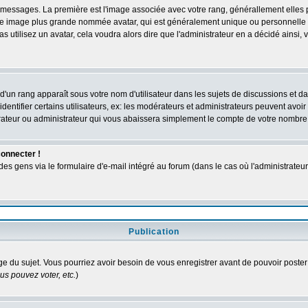
des messages. La première est l'image associée avec votre rang, générallement elle
 une image plus grande nommée avatar, qui est généralement unique ou personnelle à c
as utilisez un avatar, cela voudra alors dire que l'administrateur en a décidé ains
d'un rang apparaît sous votre nom d'utilisateur dans les sujets de discussions et dans
tifier certains utilisateurs, ex: les modérateurs et administrateurs peuvent avoir u
rateur ou administrateur qui vous abaissera simplement le compte de votre nombre
connecter !
 gens via le formulaire d'e-mail intégré au forum (dans le cas où l'administrateur aur
Publication
age du sujet. Vous pourriez avoir besoin de vous enregistrer avant de pouvoir poster
s pouvez voter, etc.
)