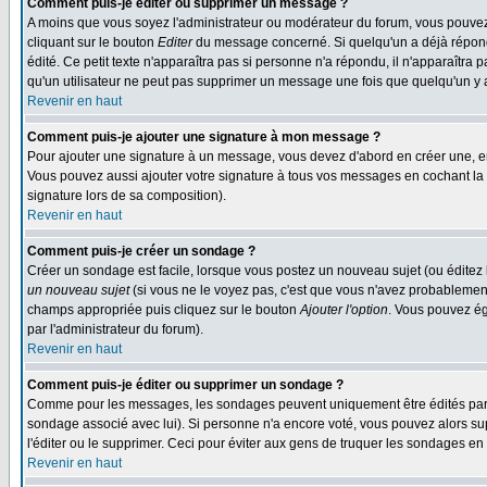
Comment puis-je éditer ou supprimer un message ?
A moins que vous soyez l'administrateur ou modérateur du forum, vous pouvez
cliquant sur le bouton
Editer
du message concerné. Si quelqu'un a déjà répondu
édité. Ce petit texte n'apparaîtra pas si personne n'a répondu, il n'apparaîtra
qu'un utilisateur ne peut pas supprimer un message une fois que quelqu'un y
Revenir en haut
Comment puis-je ajouter une signature à mon message ?
Pour ajouter une signature à un message, vous devez d'abord en créer une, en
Vous pouvez aussi ajouter votre signature à tous vos messages en cochant la 
signature lors de sa composition).
Revenir en haut
Comment puis-je créer un sondage ?
Créer un sondage est facile, lorsque vous postez un nouveau sujet (ou éditez 
un nouveau sujet
(si vous ne le voyez pas, c'est que vous n'avez probablement
champs appropriée puis cliquez sur le bouton
Ajouter l'option
. Vous pouvez éga
par l'administrateur du forum).
Revenir en haut
Comment puis-je éditer ou supprimer un sondage ?
Comme pour les messages, les sondages peuvent uniquement être édités par le p
sondage associé avec lui). Si personne n'a encore voté, vous pouvez alors sup
l'éditer ou le supprimer. Ceci pour éviter aux gens de truquer les sondages en
Revenir en haut