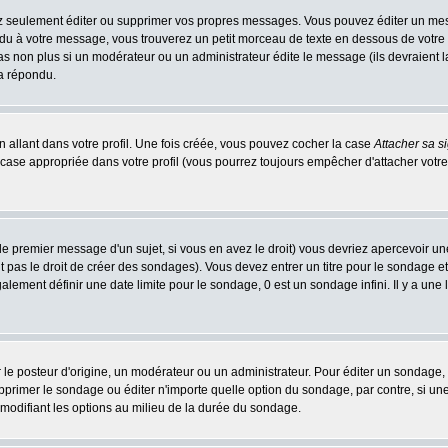
 seulement éditer ou supprimer vos propres messages. Vous pouvez éditer un messa
 à votre message, vous trouverez un petit morceau de texte en dessous de votre me
 pas non plus si un modérateur ou un administrateur édite le message (ils devraient l
 a répondu.
 allant dans votre profil. Une fois créée, vous pouvez cocher la case
Attacher sa s
case appropriée dans votre profil (vous pourrez toujours empêcher d'attacher votre
le premier message d'un sujet, si vous en avez le droit) vous devriez apercevoir un
 pas le droit de créer des sondages). Vous devez entrer un titre pour le sondage e
lement définir une date limite pour le sondage, 0 est un sondage infini. Il y a une l
osteur d'origine, un modérateur ou un administrateur. Pour éditer un sondage, cli
primer le sondage ou éditer n'importe quelle option du sondage, par contre, si un
 modifiant les options au milieu de la durée du sondage.