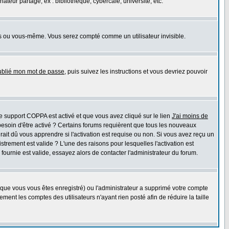
eur partagé, ex : bibliothèque, cybercafé, université, etc.
s ou vous-même. Vous serez compté comme un utilisateur invisible.
oublié mon mot de passe
, puis suivez les instructions et vous devriez pouvoir
 le support COPPA est activé et que vous avez cliqué sur le lien
J'ai moins de
besoin d'être activé ? Certains forums requièrent que tous les nouveaux
ait dû vous apprendre si l'activation est requise ou non. Si vous avez reçu un
istrement est valide ? L'une des raisons pour lesquelles l'activation est
ournie est valide, essayez alors de contacter l'administrateur du forum.
rsque vous vous êtes enregistré) ou l'administrateur a supprimé votre compte
ment les comptes des utilisateurs n'ayant rien posté afin de réduire la taille