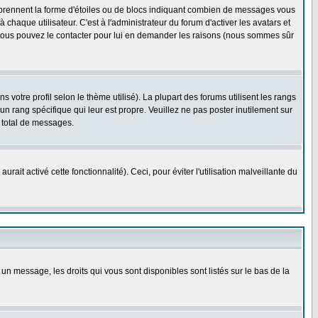
s prennent la forme d'étoiles ou de blocs indiquant combien de messages vous
haque utilisateur. C'est à l'administrateur du forum d'activer les avatars et
i, vous pouvez le contacter pour lui en demander les raisons (nous sommes sûr
 votre profil selon le thème utilisé). La plupart des forums utilisent les rangs
n rang spécifique qui leur est propre. Veuillez ne pas poster inutilement sur
 total de messages.
ait activé cette fonctionnalité). Ceci, pour éviter l'utilisation malveillante du
 un message, les droits qui vous sont disponibles sont listés sur le bas de la