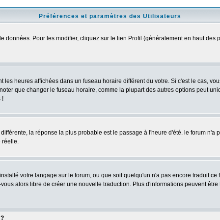
Préférences et paramètres des Utilisateurs
e données. Pour les modifier, cliquez sur le lien
Profil
(généralement en haut des pa
 les heures affichées dans un fuseau horaire différent du votre. Si c'est le cas, vo
 noter que changer le fuseau horaire, comme la plupart des autres options peut uniq
 !
 différente, la réponse la plus probable est le passage à l'heure d'été. le forum n'a
 réelle.
 installé votre langage sur le forum, ou que soit quelqu'un n'a pas encore traduit c
z-vous alors libre de créer une nouvelle traduction. Plus d'informations peuvent être
 ?