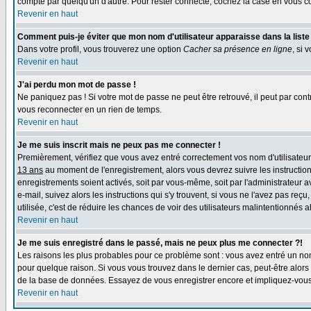
compte par quelqu'un d'autre. Pour rester connecté, cochez la case en vous con
Revenir en haut
Comment puis-je éviter que mon nom d'utilisateur apparaisse dans la liste d
Dans votre profil, vous trouverez une option
Cacher sa présence en ligne
, si 
Revenir en haut
J'ai perdu mon mot de passe !
Ne paniquez pas ! Si votre mot de passe ne peut être retrouvé, il peut par contre
vous reconnecter en un rien de temps.
Revenir en haut
Je me suis inscrit mais ne peux pas me connecter !
Premièrement, vérifiez que vous avez entré correctement vos nom d'utilisateur e
13 ans
au moment de l'enregistrement, alors vous devrez suivre les instruction
enregistrements soient activés, soit par vous-même, soit par l'administrateur 
e-mail, suivez alors les instructions qui s'y trouvent, si vous ne l'avez pas reç
utilisée, c'est de réduire les chances de voir des utilisateurs malintentionné
Revenir en haut
Je me suis enregistré dans le passé, mais ne peux plus me connecter ?!
Les raisons les plus probables pour ce problème sont : vous avez entré un nom 
pour quelque raison. Si vous vous trouvez dans le dernier cas, peut-être alors 
de la base de données. Essayez de vous enregistrer encore et impliquez-vous
Revenir en haut