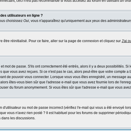
nectant, ceci n'est pas recommandé si vous accédez au forum en utilisant un ordinat
es utilisateurs en ligne ?
vous choisissez
Oui
, vous n'apparaîtrez qu'uniquement aux yeux des administrateur
 être réinitialisé. Pour ce faire, aller sur la page de connexion et cliquez sur
J'ai 
t mot de passe. S'ils ont correctement été entrés, alors il y a deux possibilités. Si
s que vous avez reçues. Si ce n'est pas le cas, alors peut-être que votre compte a 
avant de pouvoir vous connecter. Lorsque vous vous êtes enregistré, un message aur
u, alors êtes-vous bien sûr que l'adresse e-mail que vous avez fournie lors de l'enreg
s abuser du forum anonymement. Si vous êtes sûr que l'adresse e-mail que vous avez f
d'utilisateur ou mot de passe incorrect (vérifiez l'e-mail qui vous a été envoyé lo
que vous n'avez rien posté ? Il est habituel pour les forums de supprimer périodique
 dans les discussions.