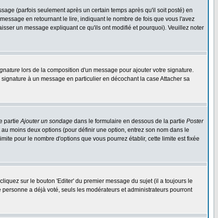
ge (parfois seulement après un certain temps après qu'il soit posté) en
ssage en retournant le lire, indiquant le nombre de fois que vous l'avez
aisser un message expliquant ce qu'ils ont modifié et pourquoi). Veuillez noter
ignature
lors de la composition d'un message pour ajouter votre signature.
 signature à un message en particulier en décochant la case Attacher sa
e partie
Ajouter un sondage
dans le formulaire en dessous de la partie
Poster
t au moins deux options (pour définir une option, entrez son nom dans le
imite pour le nombre d'options que vous pourrez établir, cette limite est fixée
quez sur le bouton 'Editer' du premier message du sujet (il a toujours le
e personne a déjà voté, seuls les modérateurs et administrateurs pourront