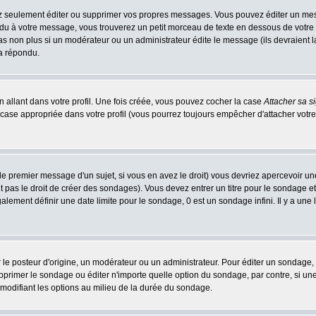
 seulement éditer ou supprimer vos propres messages. Vous pouvez éditer un messa
 à votre message, vous trouverez un petit morceau de texte en dessous de votre me
 pas non plus si un modérateur ou un administrateur édite le message (ils devraient l
 a répondu.
 allant dans votre profil. Une fois créée, vous pouvez cocher la case
Attacher sa s
case appropriée dans votre profil (vous pourrez toujours empêcher d'attacher votre
le premier message d'un sujet, si vous en avez le droit) vous devriez apercevoir un
 pas le droit de créer des sondages). Vous devez entrer un titre pour le sondage e
lement définir une date limite pour le sondage, 0 est un sondage infini. Il y a une l
osteur d'origine, un modérateur ou un administrateur. Pour éditer un sondage, cli
primer le sondage ou éditer n'importe quelle option du sondage, par contre, si un
 modifiant les options au milieu de la durée du sondage.