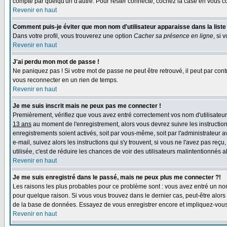
compte par quelqu'un d'autre. Pour rester connecté, cochez la case en vous con
Revenir en haut
Comment puis-je éviter que mon nom d'utilisateur apparaisse dans la liste d
Dans votre profil, vous trouverez une option
Cacher sa présence en ligne
, si 
Revenir en haut
J'ai perdu mon mot de passe !
Ne paniquez pas ! Si votre mot de passe ne peut être retrouvé, il peut par contre
vous reconnecter en un rien de temps.
Revenir en haut
Je me suis inscrit mais ne peux pas me connecter !
Premièrement, vérifiez que vous avez entré correctement vos nom d'utilisateur e
13 ans
au moment de l'enregistrement, alors vous devrez suivre les instruction
enregistrements soient activés, soit par vous-même, soit par l'administrateur 
e-mail, suivez alors les instructions qui s'y trouvent, si vous ne l'avez pas reç
utilisée, c'est de réduire les chances de voir des utilisateurs malintentionné
Revenir en haut
Je me suis enregistré dans le passé, mais ne peux plus me connecter ?!
Les raisons les plus probables pour ce problème sont : vous avez entré un nom 
pour quelque raison. Si vous vous trouvez dans le dernier cas, peut-être alors 
de la base de données. Essayez de vous enregistrer encore et impliquez-vous
Revenir en haut