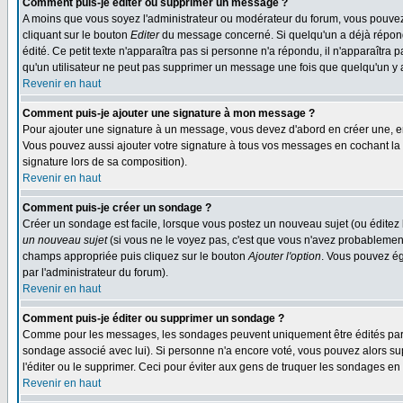
Comment puis-je éditer ou supprimer un message ?
A moins que vous soyez l'administrateur ou modérateur du forum, vous pouvez
cliquant sur le bouton
Editer
du message concerné. Si quelqu'un a déjà répondu
édité. Ce petit texte n'apparaîtra pas si personne n'a répondu, il n'apparaîtra
qu'un utilisateur ne peut pas supprimer un message une fois que quelqu'un y
Revenir en haut
Comment puis-je ajouter une signature à mon message ?
Pour ajouter une signature à un message, vous devez d'abord en créer une, en
Vous pouvez aussi ajouter votre signature à tous vos messages en cochant la 
signature lors de sa composition).
Revenir en haut
Comment puis-je créer un sondage ?
Créer un sondage est facile, lorsque vous postez un nouveau sujet (ou éditez 
un nouveau sujet
(si vous ne le voyez pas, c'est que vous n'avez probablement
champs appropriée puis cliquez sur le bouton
Ajouter l'option
. Vous pouvez éga
par l'administrateur du forum).
Revenir en haut
Comment puis-je éditer ou supprimer un sondage ?
Comme pour les messages, les sondages peuvent uniquement être édités par le p
sondage associé avec lui). Si personne n'a encore voté, vous pouvez alors sup
l'éditer ou le supprimer. Ceci pour éviter aux gens de truquer les sondages en
Revenir en haut