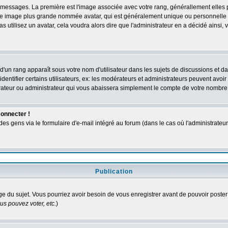
des messages. La première est l'image associée avec votre rang, générallement elle
 une image plus grande nommée avatar, qui est généralement unique ou personnelle à c
as utilisez un avatar, cela voudra alors dire que l'administrateur en a décidé ains
d'un rang apparaît sous votre nom d'utilisateur dans les sujets de discussions et dans
tifier certains utilisateurs, ex: les modérateurs et administrateurs peuvent avoir u
rateur ou administrateur qui vous abaissera simplement le compte de votre nombre
connecter !
 gens via le formulaire d'e-mail intégré au forum (dans le cas où l'administrateur aur
Publication
age du sujet. Vous pourriez avoir besoin de vous enregistrer avant de pouvoir poster
s pouvez voter, etc.
)