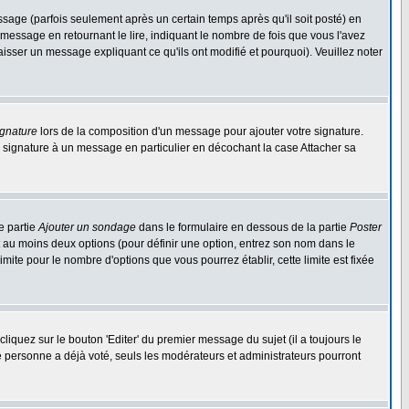
ge (parfois seulement après un certain temps après qu'il soit posté) en
ssage en retournant le lire, indiquant le nombre de fois que vous l'avez
aisser un message expliquant ce qu'ils ont modifié et pourquoi). Veuillez noter
ignature
lors de la composition d'un message pour ajouter votre signature.
 signature à un message en particulier en décochant la case Attacher sa
e partie
Ajouter un sondage
dans le formulaire en dessous de la partie
Poster
t au moins deux options (pour définir une option, entrez son nom dans le
imite pour le nombre d'options que vous pourrez établir, cette limite est fixée
quez sur le bouton 'Editer' du premier message du sujet (il a toujours le
e personne a déjà voté, seuls les modérateurs et administrateurs pourront