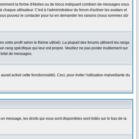
s prennent la forme d'étoiles ou de blocs indiquant combien de messages vous
haque utilisateur. C'est à l'administrateur du forum d'activer les avatars et
i, vous pouvez le contacter pour lui en demander les raisons (nous sommes sûr
 votre profil selon le thème utilisé). La plupart des forums utilisent les rangs
n rang spécifique qui leur est propre. Veuillez ne pas poster inutilement sur
 total de messages.
ait activé cette fonctionnalité). Ceci, pour éviter l'utilisation malveillante du
 un message, les droits qui vous sont disponibles sont listés sur le bas de la