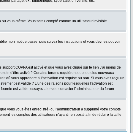
eur partagé, ex : bibliothèque, cybercafé, université, etc.
s ou vous-même. Vous serez compté comme un utilisateur invisible.
oublié mon mot de passe
, puis suivez les instructions et vous devriez pouvoir
 le support COPPA est activé et que vous avez cliqué sur le lien
J'ai moins de
besoin d'être activé ? Certains forums requièrent que tous les nouveaux
ait dû vous apprendre si l'activation est requise ou non. Si vous avez reçu un
istrement est valide ? L'une des raisons pour lesquelles l'activation est
ournie est valide, essayez alors de contacter l'administrateur du forum.
rsque vous vous êtes enregistré) ou l'administrateur a supprimé votre compte
ment les comptes des utilisateurs n'ayant rien posté afin de réduire la taille