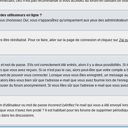
nectant, ceci n'est pas recommandé si vous accédez au forum en utilisant un ordinat
es utilisateurs en ligne ?
vous choisissez
Oui
, vous n'apparaîtrez qu'uniquement aux yeux des administrateur
 être réinitialisé. Pour ce faire, aller sur la page de connexion et cliquez sur
J'ai 
t mot de passe. S'ils ont correctement été entrés, alors il y a deux possibilités. Si
s que vous avez reçues. Si ce n'est pas le cas, alors peut-être que votre compte a 
avant de pouvoir vous connecter. Lorsque vous vous êtes enregistré, un message aur
u, alors êtes-vous bien sûr que l'adresse e-mail que vous avez fournie lors de l'enreg
s abuser du forum anonymement. Si vous êtes sûr que l'adresse e-mail que vous avez f
d'utilisateur ou mot de passe incorrect (vérifiez l'e-mail qui vous a été envoyé lo
que vous n'avez rien posté ? Il est habituel pour les forums de supprimer périodique
 dans les discussions.