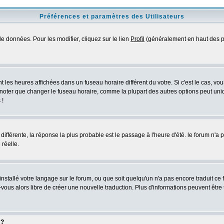
Préférences et paramètres des Utilisateurs
e données. Pour les modifier, cliquez sur le lien
Profil
(généralement en haut des pa
 les heures affichées dans un fuseau horaire différent du votre. Si c'est le cas, vo
 noter que changer le fuseau horaire, comme la plupart des autres options peut uniq
 !
 différente, la réponse la plus probable est le passage à l'heure d'été. le forum n'a
 réelle.
 installé votre langage sur le forum, ou que soit quelqu'un n'a pas encore traduit c
z-vous alors libre de créer une nouvelle traduction. Plus d'informations peuvent être
 ?