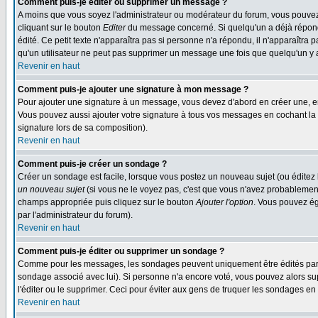
Comment puis-je éditer ou supprimer un message ?
A moins que vous soyez l'administrateur ou modérateur du forum, vous pouvez
cliquant sur le bouton
Editer
du message concerné. Si quelqu'un a déjà répondu
édité. Ce petit texte n'apparaîtra pas si personne n'a répondu, il n'apparaîtra
qu'un utilisateur ne peut pas supprimer un message une fois que quelqu'un y
Revenir en haut
Comment puis-je ajouter une signature à mon message ?
Pour ajouter une signature à un message, vous devez d'abord en créer une, en
Vous pouvez aussi ajouter votre signature à tous vos messages en cochant la 
signature lors de sa composition).
Revenir en haut
Comment puis-je créer un sondage ?
Créer un sondage est facile, lorsque vous postez un nouveau sujet (ou éditez 
un nouveau sujet
(si vous ne le voyez pas, c'est que vous n'avez probablement
champs appropriée puis cliquez sur le bouton
Ajouter l'option
. Vous pouvez éga
par l'administrateur du forum).
Revenir en haut
Comment puis-je éditer ou supprimer un sondage ?
Comme pour les messages, les sondages peuvent uniquement être édités par le p
sondage associé avec lui). Si personne n'a encore voté, vous pouvez alors sup
l'éditer ou le supprimer. Ceci pour éviter aux gens de truquer les sondages en
Revenir en haut