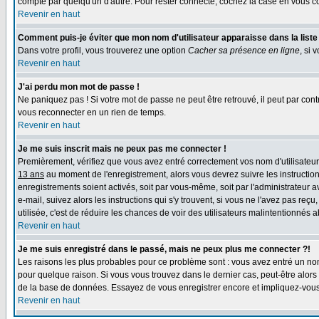
compte par quelqu'un d'autre. Pour rester connecté, cochez la case en vous con
Revenir en haut
Comment puis-je éviter que mon nom d'utilisateur apparaisse dans la liste d
Dans votre profil, vous trouverez une option
Cacher sa présence en ligne
, si 
Revenir en haut
J'ai perdu mon mot de passe !
Ne paniquez pas ! Si votre mot de passe ne peut être retrouvé, il peut par contre
vous reconnecter en un rien de temps.
Revenir en haut
Je me suis inscrit mais ne peux pas me connecter !
Premièrement, vérifiez que vous avez entré correctement vos nom d'utilisateur e
13 ans
au moment de l'enregistrement, alors vous devrez suivre les instruction
enregistrements soient activés, soit par vous-même, soit par l'administrateur 
e-mail, suivez alors les instructions qui s'y trouvent, si vous ne l'avez pas reç
utilisée, c'est de réduire les chances de voir des utilisateurs malintentionné
Revenir en haut
Je me suis enregistré dans le passé, mais ne peux plus me connecter ?!
Les raisons les plus probables pour ce problème sont : vous avez entré un nom 
pour quelque raison. Si vous vous trouvez dans le dernier cas, peut-être alors 
de la base de données. Essayez de vous enregistrer encore et impliquez-vous
Revenir en haut