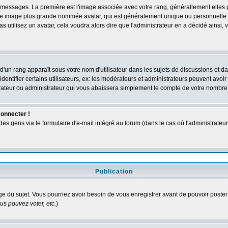
des messages. La première est l'image associée avec votre rang, générallement elle
 une image plus grande nommée avatar, qui est généralement unique ou personnelle à c
as utilisez un avatar, cela voudra alors dire que l'administrateur en a décidé ains
d'un rang apparaît sous votre nom d'utilisateur dans les sujets de discussions et dans
tifier certains utilisateurs, ex: les modérateurs et administrateurs peuvent avoir u
rateur ou administrateur qui vous abaissera simplement le compte de votre nombre
connecter !
 gens via le formulaire d'e-mail intégré au forum (dans le cas où l'administrateur aur
Publication
age du sujet. Vous pourriez avoir besoin de vous enregistrer avant de pouvoir poster
s pouvez voter, etc.
)