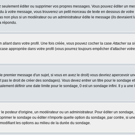
 seulement éditer ou supprimer vos propres messages. Vous pouvez éditer un messa
 à votre message, vous trouverez un petit morceau de texte en dessous de votre me
 pas non plus si un modérateur ou un administrateur édite le message (ils devraient l
 a répondu.
 allant dans votre profil. Une fois créée, vous pouvez cocher la case
Attacher sa s
case appropriée dans votre profil (vous pourrez toujours empêcher d'attacher votre
le premier message d'un sujet, si vous en avez le droit) vous devriez apercevoir un
 pas le droit de créer des sondages). Vous devez entrer un titre pour le sondage e
lement définir une date limite pour le sondage, 0 est un sondage infini. Il y a une l
osteur d'origine, un modérateur ou un administrateur. Pour éditer un sondage, cli
primer le sondage ou éditer n'importe quelle option du sondage, par contre, si un
 modifiant les options au milieu de la durée du sondage.