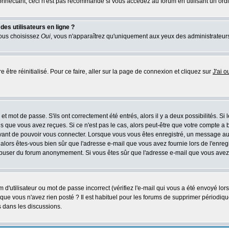
nectant, ceci n'est pas recommandé si vous accédez au forum en utilisant un ordinat
es utilisateurs en ligne ?
vous choisissez
Oui
, vous n'apparaîtrez qu'uniquement aux yeux des administrateur
 être réinitialisé. Pour ce faire, aller sur la page de connexion et cliquez sur
J'ai 
t mot de passe. S'ils ont correctement été entrés, alors il y a deux possibilités. Si
s que vous avez reçues. Si ce n'est pas le cas, alors peut-être que votre compte a 
avant de pouvoir vous connecter. Lorsque vous vous êtes enregistré, un message aur
u, alors êtes-vous bien sûr que l'adresse e-mail que vous avez fournie lors de l'enreg
s abuser du forum anonymement. Si vous êtes sûr que l'adresse e-mail que vous avez f
d'utilisateur ou mot de passe incorrect (vérifiez l'e-mail qui vous a été envoyé lo
que vous n'avez rien posté ? Il est habituel pour les forums de supprimer périodique
 dans les discussions.