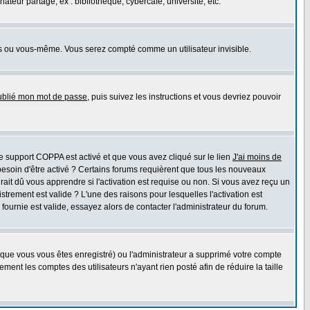
eur partagé, ex : bibliothèque, cybercafé, université, etc.
s ou vous-même. Vous serez compté comme un utilisateur invisible.
oublié mon mot de passe
, puis suivez les instructions et vous devriez pouvoir
 le support COPPA est activé et que vous avez cliqué sur le lien
J'ai moins de
besoin d'être activé ? Certains forums requièrent que tous les nouveaux
ait dû vous apprendre si l'activation est requise ou non. Si vous avez reçu un
istrement est valide ? L'une des raisons pour lesquelles l'activation est
ournie est valide, essayez alors de contacter l'administrateur du forum.
rsque vous vous êtes enregistré) ou l'administrateur a supprimé votre compte
ment les comptes des utilisateurs n'ayant rien posté afin de réduire la taille