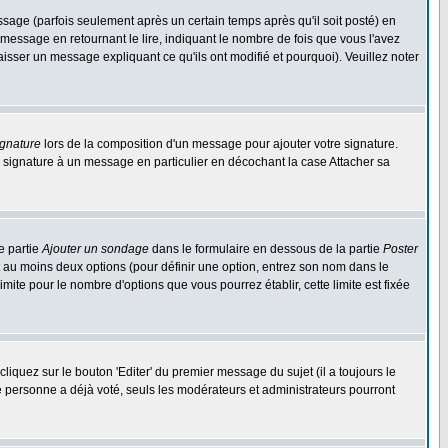
ge (parfois seulement après un certain temps après qu'il soit posté) en
ssage en retournant le lire, indiquant le nombre de fois que vous l'avez
aisser un message expliquant ce qu'ils ont modifié et pourquoi). Veuillez noter
ignature
lors de la composition d'un message pour ajouter votre signature.
 signature à un message en particulier en décochant la case Attacher sa
e partie
Ajouter un sondage
dans le formulaire en dessous de la partie
Poster
t au moins deux options (pour définir une option, entrez son nom dans le
imite pour le nombre d'options que vous pourrez établir, cette limite est fixée
quez sur le bouton 'Editer' du premier message du sujet (il a toujours le
e personne a déjà voté, seuls les modérateurs et administrateurs pourront