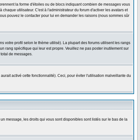
s prennent la forme d'étoiles ou de blocs indiquant combien de messages vous
haque utilisateur. C'est à l'administrateur du forum d'activer les avatars et
i, vous pouvez le contacter pour lui en demander les raisons (nous sommes sûr
 votre profil selon le thème utilisé). La plupart des forums utilisent les rangs
n rang spécifique qui leur est propre. Veuillez ne pas poster inutilement sur
 total de messages.
ait activé cette fonctionnalité). Ceci, pour éviter l'utilisation malveillante du
 un message, les droits qui vous sont disponibles sont listés sur le bas de la