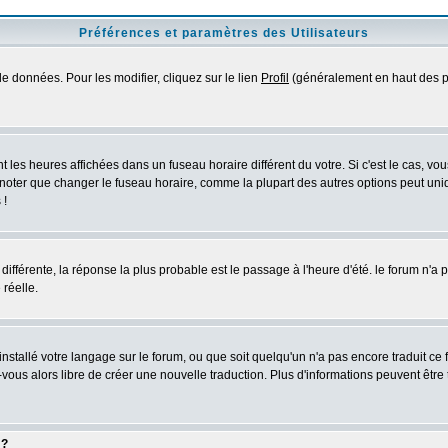
Préférences et paramètres des Utilisateurs
e données. Pour les modifier, cliquez sur le lien
Profil
(généralement en haut des pa
 les heures affichées dans un fuseau horaire différent du votre. Si c'est le cas, vo
 noter que changer le fuseau horaire, comme la plupart des autres options peut uniq
 !
 différente, la réponse la plus probable est le passage à l'heure d'été. le forum n'a
 réelle.
 installé votre langage sur le forum, ou que soit quelqu'un n'a pas encore traduit c
z-vous alors libre de créer une nouvelle traduction. Plus d'informations peuvent être
 ?