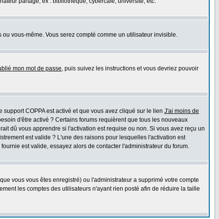
eur partagé, ex : bibliothèque, cybercafé, université, etc.
s ou vous-même. Vous serez compté comme un utilisateur invisible.
oublié mon mot de passe
, puis suivez les instructions et vous devriez pouvoir
 le support COPPA est activé et que vous avez cliqué sur le lien
J'ai moins de
besoin d'être activé ? Certains forums requièrent que tous les nouveaux
ait dû vous apprendre si l'activation est requise ou non. Si vous avez reçu un
istrement est valide ? L'une des raisons pour lesquelles l'activation est
ournie est valide, essayez alors de contacter l'administrateur du forum.
rsque vous vous êtes enregistré) ou l'administrateur a supprimé votre compte
ment les comptes des utilisateurs n'ayant rien posté afin de réduire la taille