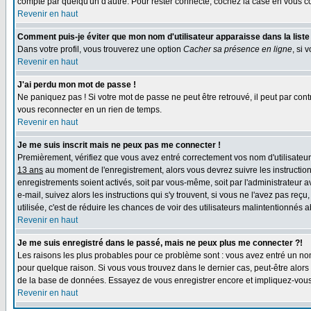
compte par quelqu'un d'autre. Pour rester connecté, cochez la case en vous con
Revenir en haut
Comment puis-je éviter que mon nom d'utilisateur apparaisse dans la liste d
Dans votre profil, vous trouverez une option
Cacher sa présence en ligne
, si 
Revenir en haut
J'ai perdu mon mot de passe !
Ne paniquez pas ! Si votre mot de passe ne peut être retrouvé, il peut par contre
vous reconnecter en un rien de temps.
Revenir en haut
Je me suis inscrit mais ne peux pas me connecter !
Premièrement, vérifiez que vous avez entré correctement vos nom d'utilisateur e
13 ans
au moment de l'enregistrement, alors vous devrez suivre les instruction
enregistrements soient activés, soit par vous-même, soit par l'administrateur 
e-mail, suivez alors les instructions qui s'y trouvent, si vous ne l'avez pas reç
utilisée, c'est de réduire les chances de voir des utilisateurs malintentionné
Revenir en haut
Je me suis enregistré dans le passé, mais ne peux plus me connecter ?!
Les raisons les plus probables pour ce problème sont : vous avez entré un nom 
pour quelque raison. Si vous vous trouvez dans le dernier cas, peut-être alors 
de la base de données. Essayez de vous enregistrer encore et impliquez-vous
Revenir en haut