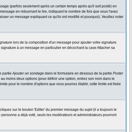
ge (parfois seulement après un certain temps après qu'il soit posté) en
ssage en retournant le lire, indiquant le nombre de fois que vous l'avez
aisser un message expliquant ce qu'ils ont modifié et pourquoi). Veuillez noter
ignature
lors de la composition d'un message pour ajouter votre signature.
 signature à un message en particulier en décochant la case Attacher sa
e partie
Ajouter un sondage
dans le formulaire en dessous de la partie
Poster
t au moins deux options (pour définir une option, entrez son nom dans le
imite pour le nombre d'options que vous pourrez établir, cette limite est fixée
quez sur le bouton 'Editer' du premier message du sujet (il a toujours le
e personne a déjà voté, seuls les modérateurs et administrateurs pourront