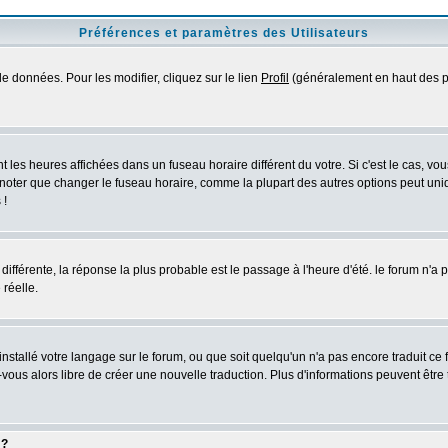
Préférences et paramètres des Utilisateurs
e données. Pour les modifier, cliquez sur le lien
Profil
(généralement en haut des pa
 les heures affichées dans un fuseau horaire différent du votre. Si c'est le cas, vo
 noter que changer le fuseau horaire, comme la plupart des autres options peut uniq
 !
 différente, la réponse la plus probable est le passage à l'heure d'été. le forum n'a
 réelle.
 installé votre langage sur le forum, ou que soit quelqu'un n'a pas encore traduit c
z-vous alors libre de créer une nouvelle traduction. Plus d'informations peuvent être
 ?