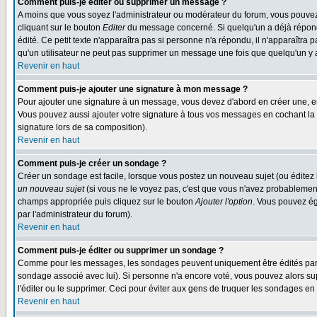
Comment puis-je éditer ou supprimer un message ?
A moins que vous soyez l'administrateur ou modérateur du forum, vous pouvez
cliquant sur le bouton
Editer
du message concerné. Si quelqu'un a déjà répondu
édité. Ce petit texte n'apparaîtra pas si personne n'a répondu, il n'apparaîtra
qu'un utilisateur ne peut pas supprimer un message une fois que quelqu'un y
Revenir en haut
Comment puis-je ajouter une signature à mon message ?
Pour ajouter une signature à un message, vous devez d'abord en créer une, en
Vous pouvez aussi ajouter votre signature à tous vos messages en cochant la 
signature lors de sa composition).
Revenir en haut
Comment puis-je créer un sondage ?
Créer un sondage est facile, lorsque vous postez un nouveau sujet (ou éditez 
un nouveau sujet
(si vous ne le voyez pas, c'est que vous n'avez probablement
champs appropriée puis cliquez sur le bouton
Ajouter l'option
. Vous pouvez éga
par l'administrateur du forum).
Revenir en haut
Comment puis-je éditer ou supprimer un sondage ?
Comme pour les messages, les sondages peuvent uniquement être édités par le p
sondage associé avec lui). Si personne n'a encore voté, vous pouvez alors sup
l'éditer ou le supprimer. Ceci pour éviter aux gens de truquer les sondages en
Revenir en haut