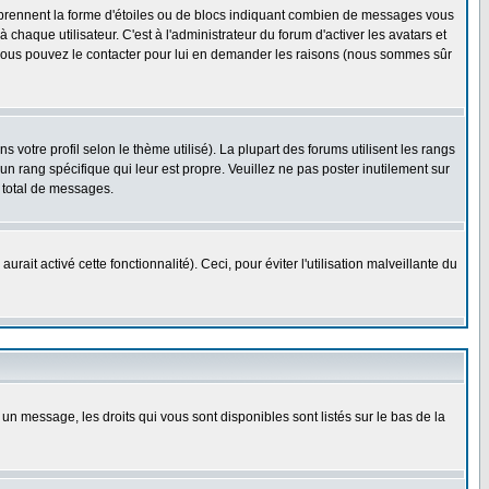
s prennent la forme d'étoiles ou de blocs indiquant combien de messages vous
haque utilisateur. C'est à l'administrateur du forum d'activer les avatars et
i, vous pouvez le contacter pour lui en demander les raisons (nous sommes sûr
 votre profil selon le thème utilisé). La plupart des forums utilisent les rangs
n rang spécifique qui leur est propre. Veuillez ne pas poster inutilement sur
 total de messages.
ait activé cette fonctionnalité). Ceci, pour éviter l'utilisation malveillante du
 un message, les droits qui vous sont disponibles sont listés sur le bas de la