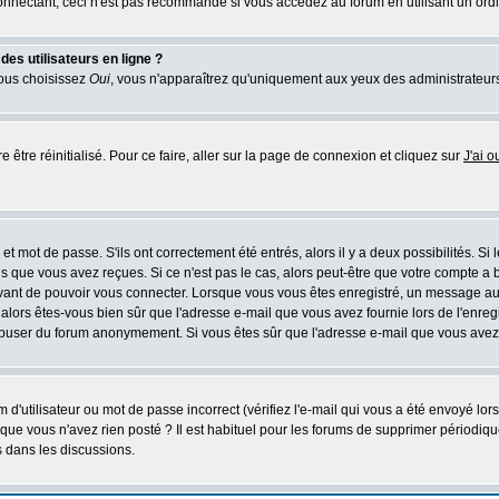
nectant, ceci n'est pas recommandé si vous accédez au forum en utilisant un ordinat
es utilisateurs en ligne ?
vous choisissez
Oui
, vous n'apparaîtrez qu'uniquement aux yeux des administrateur
 être réinitialisé. Pour ce faire, aller sur la page de connexion et cliquez sur
J'ai 
t mot de passe. S'ils ont correctement été entrés, alors il y a deux possibilités. Si
s que vous avez reçues. Si ce n'est pas le cas, alors peut-être que votre compte a 
avant de pouvoir vous connecter. Lorsque vous vous êtes enregistré, un message aur
u, alors êtes-vous bien sûr que l'adresse e-mail que vous avez fournie lors de l'enreg
s abuser du forum anonymement. Si vous êtes sûr que l'adresse e-mail que vous avez f
d'utilisateur ou mot de passe incorrect (vérifiez l'e-mail qui vous a été envoyé lo
que vous n'avez rien posté ? Il est habituel pour les forums de supprimer périodique
 dans les discussions.