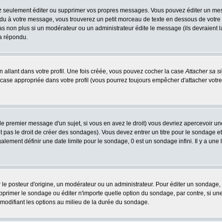
 seulement éditer ou supprimer vos propres messages. Vous pouvez éditer un messa
 à votre message, vous trouverez un petit morceau de texte en dessous de votre me
 pas non plus si un modérateur ou un administrateur édite le message (ils devraient l
 a répondu.
 allant dans votre profil. Une fois créée, vous pouvez cocher la case
Attacher sa s
case appropriée dans votre profil (vous pourrez toujours empêcher d'attacher votre
le premier message d'un sujet, si vous en avez le droit) vous devriez apercevoir un
 pas le droit de créer des sondages). Vous devez entrer un titre pour le sondage e
lement définir une date limite pour le sondage, 0 est un sondage infini. Il y a une l
osteur d'origine, un modérateur ou un administrateur. Pour éditer un sondage, cli
primer le sondage ou éditer n'importe quelle option du sondage, par contre, si un
 modifiant les options au milieu de la durée du sondage.