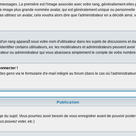
des messages. La première est l'image associée avec votre rang, générallement elle
 une image plus grande nommée avatar, qui est généralement unique ou personnelle à c
as utilisez un avatar, cela voudra alors dire que l'administrateur en a décidé ains
d'un rang apparaît sous votre nom d'utilisateur dans les sujets de discussions et dans
tifier certains utilisateurs, ex: les modérateurs et administrateurs peuvent avoir u
rateur ou administrateur qui vous abaissera simplement le compte de votre nombre
connecter !
 gens via le formulaire d'e-mail intégré au forum (dans le cas où l'administrateur aur
Publication
age du sujet. Vous pourriez avoir besoin de vous enregistrer avant de pouvoir poster
s pouvez voter, etc.
)