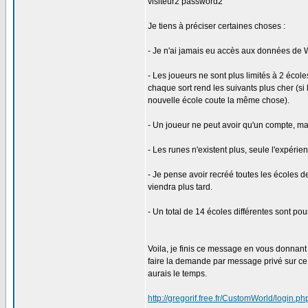
visiteur2 password2
Je tiens à préciser certaines choses :
- Je n'ai jamais eu accès aux données de W
- Les joueurs ne sont plus limités à 2 éco
chaque sort rend les suivants plus cher (si 
nouvelle école coute la même chose).
- Un joueur ne peut avoir qu'un compte, ma
- Les runes n'existent plus, seule l'expérie
- Je pense avoir recréé toutes les écoles 
viendra plus tard.
- Un total de 14 écoles différentes sont pou
Voila, je finis ce message en vous donnant l
faire la demande par message privé sur ce
aurais le temps.
http://gregorif.free.fr/CustomWorld/login.ph