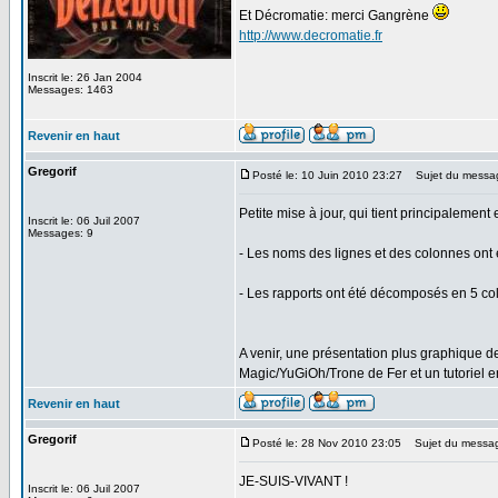
Et Décromatie: merci Gangrène
http://www.decromatie.fr
Inscrit le: 26 Jan 2004
Messages: 1463
Revenir en haut
Gregorif
Posté le: 10 Juin 2010 23:27
Sujet du messa
Petite mise à jour, qui tient principalement 
Inscrit le: 06 Juil 2007
Messages: 9
- Les noms des lignes et des colonnes ont é
- Les rapports ont été décomposés en 5 colo
A venir, une présentation plus graphique d
Magic/YuGiOh/Trone de Fer et un tutoriel e
Revenir en haut
Gregorif
Posté le: 28 Nov 2010 23:05
Sujet du messa
JE-SUIS-VIVANT !
Inscrit le: 06 Juil 2007