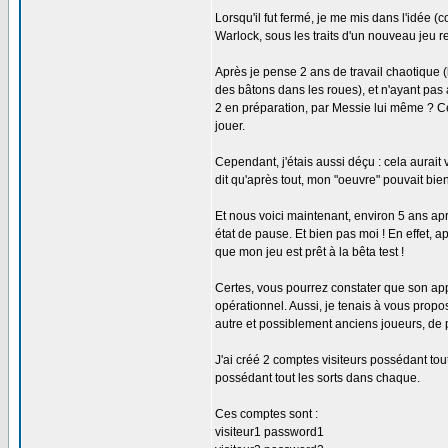
Lorsqu'il fut fermé, je me mis dans l'idée (
Warlock, sous les traits d'un nouveau jeu 
Après je pense 2 ans de travail chaotique (
des bâtons dans les roues), et n'ayant pas a
2 en préparation, par Messie lui même ? Cel
jouer.
Cependant, j'étais aussi déçu : cela aurait vo
dit qu'après tout, mon "oeuvre" pouvait bie
Et nous voici maintenant, environ 5 ans ap
état de pause. Et bien pas moi ! En effet, 
que mon jeu est prêt à la bêta test !
Certes, vous pourrez constater que son app
opérationnel. Aussi, je tenais à vous prop
autre et possiblement anciens joueurs, de 
J'ai créé 2 comptes visiteurs possédant tout
possédant tout les sorts dans chaque.
Ces comptes sont :
visiteur1 password1