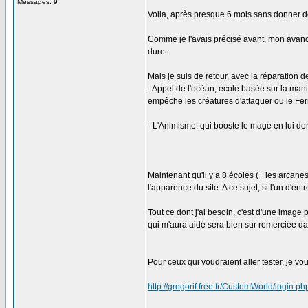
Messages: 9
Voila, après presque 6 mois sans donner de
Comme je l'avais précisé avant, mon avancé
dure.
Mais je suis de retour, avec la réparation 
- Appel de l'océan, école basée sur la mani
empêche les créatures d'attaquer ou le Fe
- L'Animisme, qui booste le mage en lui do
Maintenant qu'il y a 8 écoles (+ les arcane
l'apparence du site. A ce sujet, si l'un d'e
Tout ce dont j'ai besoin, c'est d'une image p
qui m'aura aidé sera bien sur remerciée da
Pour ceux qui voudraient aller tester, je vou
http://gregorif.free.fr/CustomWorld/login.ph