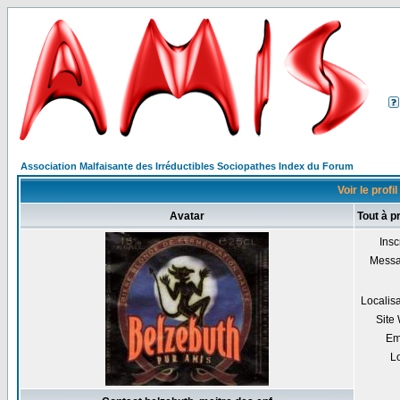
Association Malfaisante des Irréductibles Sociopathes Index du Forum
Voir le profi
Avatar
Tout à p
Insc
Mess
Localis
Site
Em
Lo