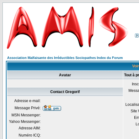
Association Malfaisante des Irréductibles Sociopathes Index du Forum
Voir
Avatar
Tout à p
Insc
Mess
Contact Gregorif
Adresse e-mail:
Localis
Message Privé:
Site
MSN Messenger:
Em
Yahoo Messenger:
Lo
Adresse AIM:
Numéro ICQ: