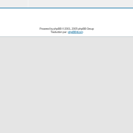
Powered by
phpBB
© 2001, 2005 phpBB Group
Traduction par :
phpBB-fr.com