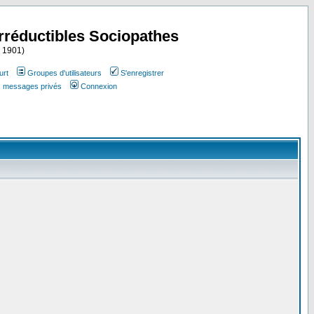
Irréductibles Sociopathes
i 1901)
urt
Groupes d'utilisateurs
S'enregistrer
es messages privés
Connexion