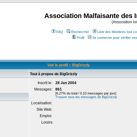
Association Malfaisante des 
(Association lo
FAQ
Rechercher
Liste des Membres tout co
Profil
Se connecter pour vérifier s
Voir le profil :: BigGrizzly
Tout à propos de BigGrizzly
Inscrit le:
28 Jan 2004
Messages:
861
[6.27% du total / 0.10 messages par jour]
Trouver tous les messages de BigGrizzly
Localisation:
Site Web:
Emploi:
Loisirs: