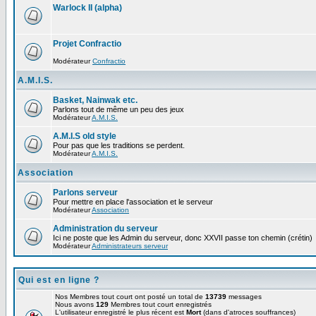
Warlock II (alpha)
Projet Confractio
Modérateur
Confractio
A.M.I.S.
Basket, Nainwak etc.
Parlons tout de même un peu des jeux
Modérateur
A.M.I.S.
A.M.I.S old style
Pour pas que les traditions se perdent.
Modérateur
A.M.I.S.
Association
Parlons serveur
Pour mettre en place l'association et le serveur
Modérateur
Association
Administration du serveur
Ici ne poste que les Admin du serveur, donc XXVII passe ton chemin (crétin)
Modérateur
Administrateurs serveur
Qui est en ligne ?
Nos Membres tout court ont posté un total de
13739
messages
Nous avons
129
Membres tout court enregistrés
L'utilisateur enregistré le plus récent est
Mort
(dans d'atroces souffrances)