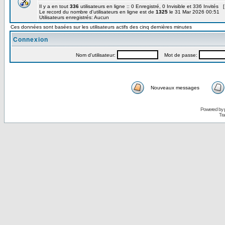
Il y a en tout
336
utilisateurs en ligne :: 0 Enregistré, 0 Invisible et 336 Invités 
Le record du nombre d'utilisateurs en ligne est de
1325
le 31 Mar 2026 00:51
Utilisateurs enregistrés: Aucun
Ces données sont basées sur les utilisateurs actifs des cinq dernières minutes
Connexion
Nom d'utilisateur:
Mot de passe:
Nouveaux messages
Powered by
Tra