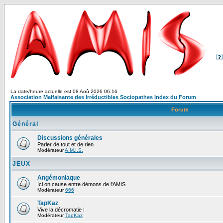
La date/heure actuelle est 08 Aoû 2026 06:16
Association Malfaisante des Irréductibles Sociopathes Index du Forum
Forum
Général
Discussions générales
Parler de tout et de rien
Modérateur
A.M.I.S.
JEUX
Angémoniaque
Ici on cause entre démons de l'AMIS
Modérateur
666
TapKaz
Vive la décromatie !
Modérateur
TapKaz