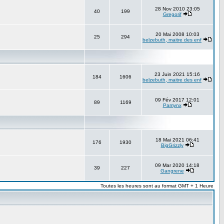
28 Nov 2010 23:05
40
199
Gregorif
20 Mai 2008 10:03
25
294
belzebuth, maitre des enf
23 Juin 2021 15:16
184
1606
belzebuth, maitre des enf
09 Fév 2017 12:01
89
1169
Pamynx
18 Mai 2021 06:41
176
1930
BigGrizzly
09 Mar 2020 14:18
39
227
Gangrene
Toutes les heures sont au format GMT + 1 Heure