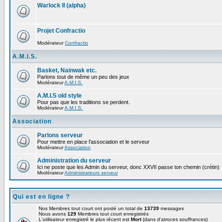
Warlock II (alpha)
Projet Confractio
Modérateur
Confractio
A.M.I.S.
Basket, Nainwak etc.
Parlons tout de même un peu des jeux
Modérateur
A.M.I.S.
A.M.I.S old style
Pour pas que les traditions se perdent.
Modérateur
A.M.I.S.
Association
Parlons serveur
Pour mettre en place l'association et le serveur
Modérateur
Association
Administration du serveur
Ici ne poste que les Admin du serveur, donc XXVII passe ton chemin (crétin)
Modérateur
Administrateurs serveur
Qui est en ligne ?
Nos Membres tout court ont posté un total de
13739
messages
Nous avons
129
Membres tout court enregistrés
L'utilisateur enregistré le plus récent est
Mort
(dans d'atroces souffrances)