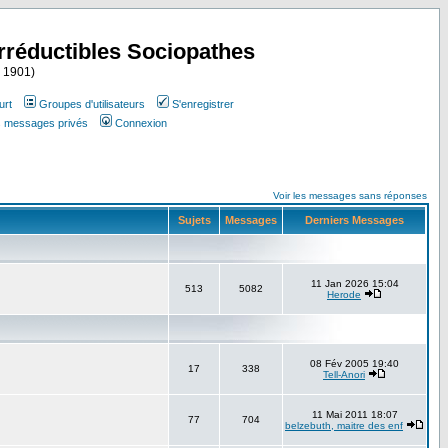
Irréductibles Sociopathes
i 1901)
urt
Groupes d'utilisateurs
S'enregistrer
es messages privés
Connexion
Voir les messages sans réponses
Sujets
Messages
Derniers Messages
11 Jan 2026 15:04
513
5082
Herode
08 Fév 2005 19:40
17
338
Tell-Anori
11 Mai 2011 18:07
77
704
belzebuth, maitre des enf