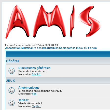
La date/heure actuelle est 07 Aoû 2026 04:19
Association Malfaisante des Irréductibles Sociopathes Index du Forum
Général
Discussions générales
Parler de tout et de rien
Modérateur
A.M.I.S.
JEUX
Angémoniaque
Ici on cause entre démons de l'AMIS
Modérateur
666
TapKaz
Vive la décromatie !
Modérateur
TapKaz