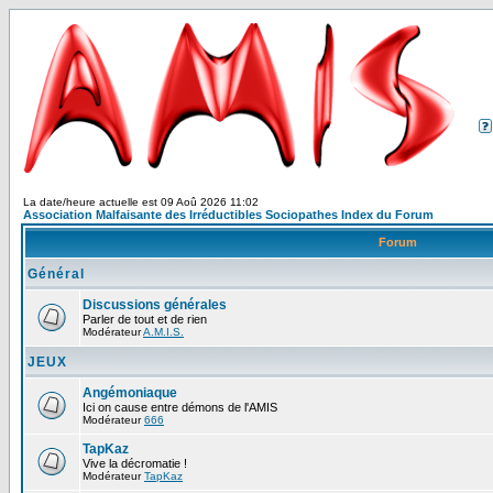
La date/heure actuelle est 09 Aoû 2026 11:02
Association Malfaisante des Irréductibles Sociopathes Index du Forum
Forum
Général
Discussions générales
Parler de tout et de rien
Modérateur
A.M.I.S.
JEUX
Angémoniaque
Ici on cause entre démons de l'AMIS
Modérateur
666
TapKaz
Vive la décromatie !
Modérateur
TapKaz