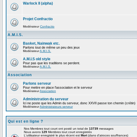
Warlock II (alpha)
Projet Confractio
Modérateur
Confractio
A.M.I.S.
Basket, Nainwak etc.
Parlons tout de même un peu des jeux
Modérateur
A.M.I.S.
A.M.I.S old style
Pour pas que les traditions se perdent.
Modérateur
A.M.I.S.
Association
Parlons serveur
Pour mettre en place l'association et le serveur
Modérateur
Association
Administration du serveur
Ici ne poste que les Admin du serveur, donc XXVII passe ton chemin (crétin)
Modérateur
Administrateurs serveur
Qui est en ligne ?
Nos Membres tout court ont posté un total de
13739
messages
Nous avons
129
Membres tout court enregistrés
L'utilisateur enregistré le plus récent est
Mort
(dans d'atroces souffrances)