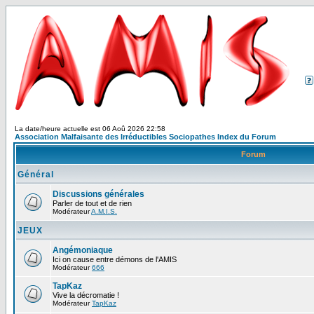
La date/heure actuelle est 06 Aoû 2026 22:58
Association Malfaisante des Irréductibles Sociopathes Index du Forum
Forum
Général
Discussions générales
Parler de tout et de rien
Modérateur
A.M.I.S.
JEUX
Angémoniaque
Ici on cause entre démons de l'AMIS
Modérateur
666
TapKaz
Vive la décromatie !
Modérateur
TapKaz