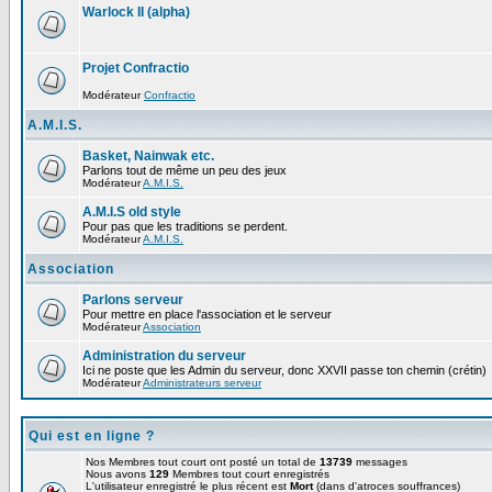
Warlock II (alpha)
Projet Confractio
Modérateur
Confractio
A.M.I.S.
Basket, Nainwak etc.
Parlons tout de même un peu des jeux
Modérateur
A.M.I.S.
A.M.I.S old style
Pour pas que les traditions se perdent.
Modérateur
A.M.I.S.
Association
Parlons serveur
Pour mettre en place l'association et le serveur
Modérateur
Association
Administration du serveur
Ici ne poste que les Admin du serveur, donc XXVII passe ton chemin (crétin)
Modérateur
Administrateurs serveur
Qui est en ligne ?
Nos Membres tout court ont posté un total de
13739
messages
Nous avons
129
Membres tout court enregistrés
L'utilisateur enregistré le plus récent est
Mort
(dans d'atroces souffrances)