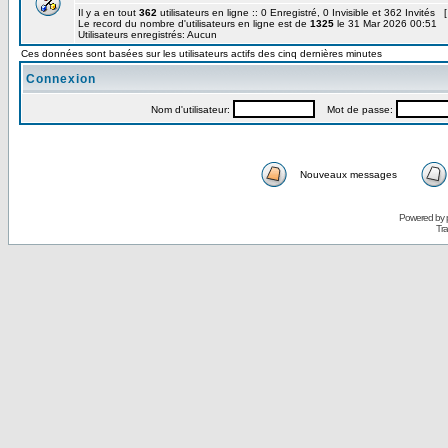
Il y a en tout
362
utilisateurs en ligne :: 0 Enregistré, 0 Invisible et 362 Invités 
Le record du nombre d'utilisateurs en ligne est de
1325
le 31 Mar 2026 00:51
Utilisateurs enregistrés: Aucun
Ces données sont basées sur les utilisateurs actifs des cinq dernières minutes
Connexion
Nom d'utilisateur:
Mot de passe:
Nouveaux messages
Powered by
Tra