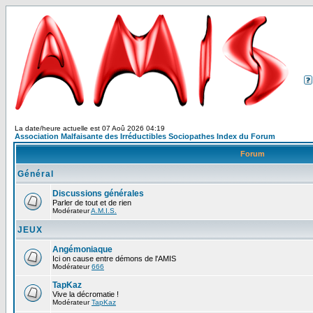
La date/heure actuelle est 07 Aoû 2026 04:19
Association Malfaisante des Irréductibles Sociopathes Index du Forum
Forum
Général
Discussions générales
Parler de tout et de rien
Modérateur
A.M.I.S.
JEUX
Angémoniaque
Ici on cause entre démons de l'AMIS
Modérateur
666
TapKaz
Vive la décromatie !
Modérateur
TapKaz