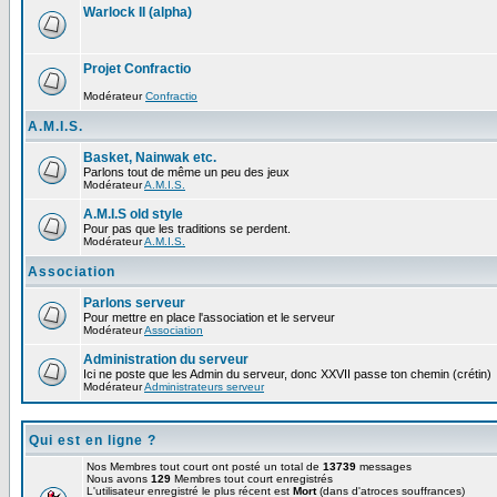
Warlock II (alpha)
Projet Confractio
Modérateur
Confractio
A.M.I.S.
Basket, Nainwak etc.
Parlons tout de même un peu des jeux
Modérateur
A.M.I.S.
A.M.I.S old style
Pour pas que les traditions se perdent.
Modérateur
A.M.I.S.
Association
Parlons serveur
Pour mettre en place l'association et le serveur
Modérateur
Association
Administration du serveur
Ici ne poste que les Admin du serveur, donc XXVII passe ton chemin (crétin)
Modérateur
Administrateurs serveur
Qui est en ligne ?
Nos Membres tout court ont posté un total de
13739
messages
Nous avons
129
Membres tout court enregistrés
L'utilisateur enregistré le plus récent est
Mort
(dans d'atroces souffrances)