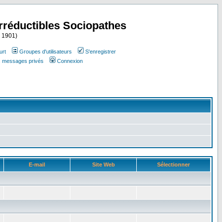
Irréductibles Sociopathes
i 1901)
urt
Groupes d'utilisateurs
S'enregistrer
es messages privés
Connexion
E-mail
Site Web
Sélectionner