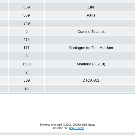
669
Eire
609
Paris
349
5
Comme Tétanos
274
117
Montagne de Feu, Mordom
3
1508
Montaud (38210)
2
509
DTCAFAG
80
Powered by
phpBB
© 2001, 2005 phpBB Group
Traduction par :
phpBB-fr.com