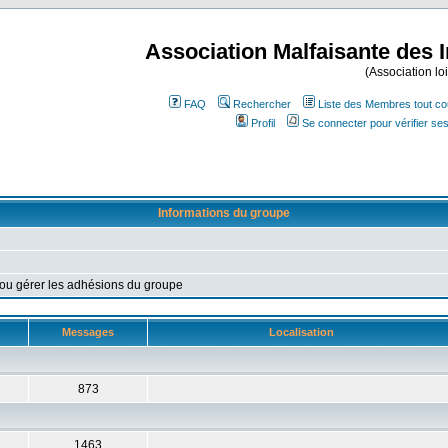
Association Malfaisante des 
(Association lo
FAQ
Rechercher
Liste des Membres tout co
Profil
Se connecter pour vérifier s
Informations du groupe
 ou gérer les adhésions du groupe
Messages
Localisation
873
1463