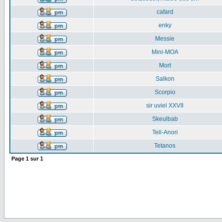
cafard
enky
Messie
Mini-MOA
Mort
Salkon
Scorpio
sir uviel XXVII
Skeulbab
Tell-Anori
Tetanos
Page
1
sur
1