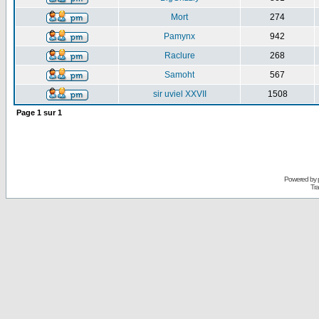
Mort
274
Pamynx
942
Raclure
268
Samoht
567
sir uviel XXVII
1508
Page
1
sur
1
Powered by
Tra